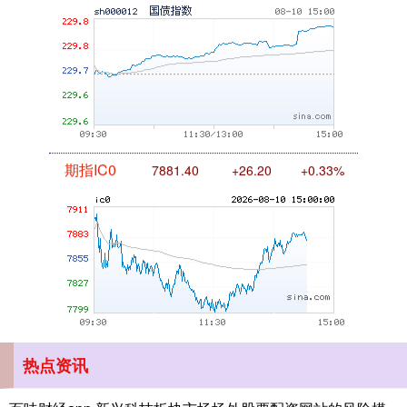
期指IC0
7881.40
+26.20
+0.33%
上证综指
3966.59
+26.56
+0.67%
热点资讯