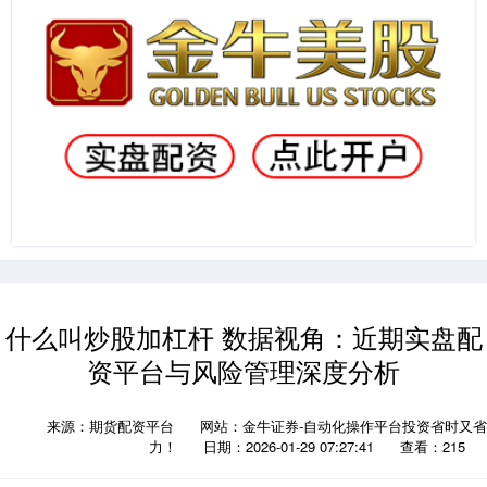
什么叫炒股加杠杆 数据视角：近期实盘配
资平台与风险管理深度分析
来源：期货配资平台
网站：金牛证券-自动化操作平台投资省时又省
力！
日期：2026-01-29 07:27:41
查看：215