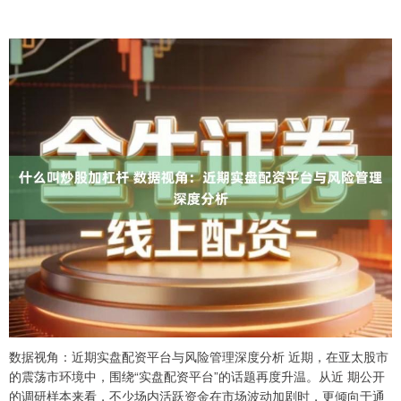
数据视角：近期实盘配资平台与风险管理深度分析 近期，在亚太股市
的震荡市环境中，围绕“实盘配资平台”的话题再度升温。从近 期公开
的调研样本来看，不少场内活跃资金在市场波动加剧时，更倾向于通