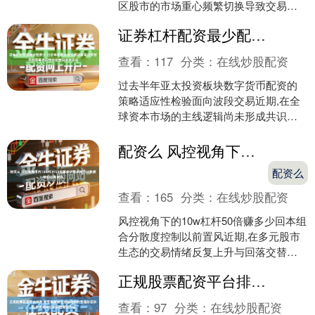
区股市的市场重心频繁切换导致交易策
略快速迭代的时期中,围绕“手机股票配
证券杠杆配资最少配多少 过去半年亚太投资板块数字货币配资的策略适应性检验面向波段交易
资”的话题再度升温....
查看：
117
分类：
在线炒股配资
过去半年亚太投资板块数字货币配资的
策略适应性检验面向波段交易近期,在全
球资本市场的主线逻辑尚未形成共识的
窗口期中,围绕“数字货币配资”的话题再度
升温。私募定期简....
配资么 风控视角下的10w杠杆50倍赚多少回本组合分散度控制以前置风
配资么
查看：
165
分类：
在线炒股配资
风控视角下的10w杠杆50倍赚多少回本组
合分散度控制以前置风近期,在多元股市
生态的交易情绪反复上升与回落交替的
时期中,围绕“10w杠杆50倍赚多少回本”的
正规股票配资平台排名 处于指数缺乏加速动能的整理阶段阶段,参与市场以阶段性爆发为目
话题再....
查看：
97
分类：
在线炒股配资