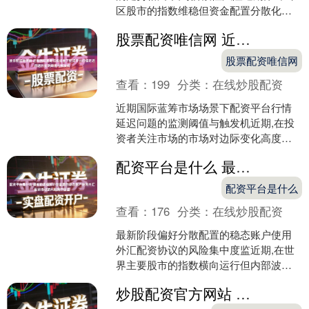
区股市的指数维稳但资金配置分散化明
显的窗口期中,围绕“网上配资”的话题再度
股票配资唯信网 近期国际蓝筹市场场景下配资平台行情延迟问题的监测阈值与触发机
升温。海南地区....
股票配资唯信网
查看：
199
分类：
在线炒股配资
近期国际蓝筹市场场景下配资平台行情
延迟问题的监测阈值与触发机近期,在投
资者关注市场的市场对边际变化高度敏
感的阶段中,围绕“配资平台行情延迟问
配资平台是什么 最新阶段偏好分散配置的稳态账户使用外汇配资协议的风险集中度监
题”的话题再度升温。....
配资平台是什么
查看：
176
分类：
在线炒股配资
最新阶段偏好分散配置的稳态账户使用
外汇配资协议的风险集中度监近期,在世
界主要股市的指数横向运行但内部波动
放大的时期中,围绕“外汇配资协议”的话题
炒股配资官方网站 在全球资本市场处于指数表现平稳但交易活跃度提升的阶段的走势格
再度升温。多渠道....