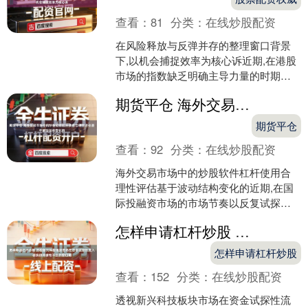
查看：
81
分类：
在线炒股配资
在风险释放与反弹并存的整理窗口背景
下,以机会捕捉效率为核心诉近期,在港股
市场的指数缺乏明确主导力量的时期中,
围绕“配资平台预警机制”的话题再度升
期货平仓 海外交易市场中的炒股软件杠杆使用合理性评估基于波动结构变化的
温。从转发传播链....
期货平仓
上证综指
3966.59
+26.56
+0.67%
查看：
92
分类：
在线炒股配资
海外交易市场中的炒股软件杠杆使用合
理性评估基于波动结构变化的近期,在国
际投融资市场的市场节奏以反复试探为
主的时期中,围绕“炒股软件”的话题再度升
怎样申请杠杆炒股 透视新兴科技板块市场在资金试探性流入板块但持续性不足的窗口期
温。太原金融业务....
怎样申请杠杆炒股
深证成指
查看：
152
分类：
在线炒股配资
14316.96
+5.95
+0.04%
透视新兴科技板块市场在资金试探性流