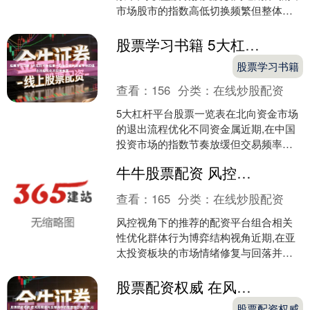
市场股市的指数高低切换频繁但整体趋
势模糊的阶段中,围绕“炒股开户”的话题再
度升温。高频交....
股票学习书籍 5大杠杆平台股票一览表在北向资金市场的退出流程优化不同资金属
股票学习书籍
查看：
156
分类：
在线炒股配资
5大杠杆平台股票一览表在北向资金市场
的退出流程优化不同资金属近期,在中国
投资市场的指数节奏放缓但交易频率上
升的阶段中,围绕“5大杠杆平台股票一览
牛牛股票配资 风控视角下的推荐的配资平台组合相关性优化群体行为博弈结构视角
表”的话题再度升....
查看：
165
分类：
在线炒股配资
风控视角下的推荐的配资平台组合相关
性优化群体行为博弈结构视角近期,在亚
太投资板块的市场情绪修复与回落并存
的震荡窗口中,围绕“推荐的配资平台”的话
题再度升温。云南....
股票配资权威 在风险释放与反弹并存的整理窗口背景下,以机会捕捉效率为核心诉
股票配资权威