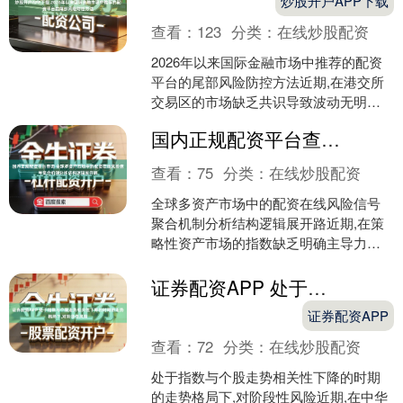
炒股开户APP下载
查看：
123
分类：
在线炒股配资
2026年以来国际金融市场中推荐的配资
平台的尾部风险防控方法近期,在港交所
交易区的市场缺乏共识导致波动无明显
方向的阶段中,围绕“推荐的配资平台”的话
国内正规配资平台查询 全球多资产市场中的配资在线风险信号聚合机制分析结构逻辑展开路
题再度升温。....
查看：
75
分类：
在线炒股配资
全球多资产市场中的配资在线风险信号
聚合机制分析结构逻辑展开路近期,在策
略性资产市场的指数缺乏明确主导力量
的时期中,围绕“配资在线”的话题再度升
温。贵州互联网用户....
证券配资APP 处于指数与个股走势相关性下降的时期的走势格局下,对阶段性风险
证券配资APP
查看：
72
分类：
在线炒股配资
处于指数与个股走势相关性下降的时期
的走势格局下,对阶段性风险近期,在中华