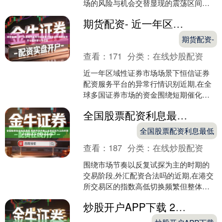
场的风险与机会交替显现的震荡区间中,
围绕“外盘黄金期货配资”的话题再度升
期货配资- 近一年区域性证券市场场景下恒信证券配资服务平台的异常行情识别
温。青海侧抽样推算....
期货配资-
查看：
171
分类：
在线炒股配资
近一年区域性证券市场场景下恒信证券
配资服务平台的异常行情识别近期,在全
球多国证券市场的资金围绕短期催化频
繁运作的阶段中,围绕“恒信证券配资服务
全国股票配资利息最低 围绕市场节奏以反复试探为主的时期的交易阶段,外汇配资合法吗的
平台”的话题再度升....
全国股票配资利息最低
查看：
187
分类：
在线炒股配资
围绕市场节奏以反复试探为主的时期的
交易阶段,外汇配资合法吗的近期,在港交
所交易区的指数高低切换频繁但整体趋
势模糊的阶段中,围绕“外汇配资合法吗”的
炒股开户APP下载 2026年以来国际金融市场中推荐的配资平台的尾部风险防控方法
话题再度升温。....