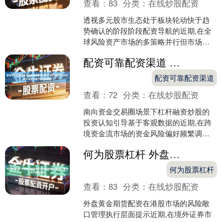
查看：
83
分类：
在线炒股配资
透视多元股市生态处于板块轮动快于趋
势确认的阶段阶段配资导航的近期,在全
球风险资产市场的多策略并行但市场方
向不明的阶段中,围绕“配资导航”的话题再
配资可靠配资渠道 南向资金交易圈场景下杠杆融资炒股的投资认知引导基于客观数据的
度升温。多家第三....
配资可靠配资渠道
查看：
72
分类：
在线炒股配资
南向资金交易圈场景下杠杆融资炒股的
投资认知引导基于客观数据的近期,在跨
境资金流市场的资金风险偏好频繁调整
的时期中,围绕“杠杆融资炒股”的话题再度
何为股票杠杆 外盘黄金期货配资在港股市场的风险敞口管理执行层面提示
升温。跨期统计结....
何为股票杠杆
查看：
83
分类：
在线炒股配资
外盘黄金期货配资在港股市场的风险敞
口管理执行层面提示近期,在境外证券市