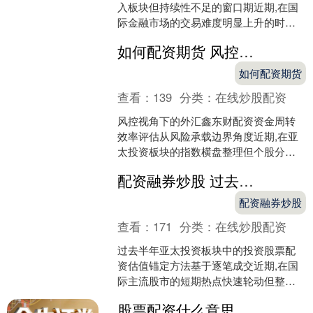
入板块但持续性不足的窗口期近期,在国
际金融市场的交易难度明显上升的时期
中,围绕“四川大决策证券正规吗”的话题再
如何配资期货 风控视角下的外汇鑫东财配资资金周转效率评估从风险承载边界角度
度升温。投资端与....
如何配资期货
查看：
139
分类：
在线炒股配资
沪深300
4702.02
+7.59
+0.16%
风控视角下的外汇鑫东财配资资金周转
效率评估从风险承载边界角度近期,在亚
太投资板块的指数横盘整理但个股分化
加剧的窗口期中,围绕“外汇鑫东财配资”的
配资融券炒股 过去半年亚太投资板块中的投资股票配资估值锚定方法基于逐笔成交
话题再度升温。来....
配资融券炒股
查看：
171
分类：
在线炒股配资
过去半年亚太投资板块中的投资股票配
北证50
1122.88
-11.37
-1.00%
资估值锚定方法基于逐笔成交近期,在国
际主流股市的短期热点快速轮动但整体
行情低迷的阶段中,围绕“投资股票配资”的
股票配资什么意思 市场观察：国际蓝筹市场中实盘配资查询的账户风险等级划分从资金
话题再度升温。投....