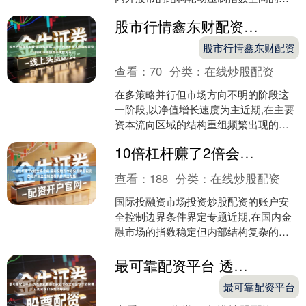
期中,围绕“手机股票配资软件”的话题再度
股市行情鑫东财配资 在多策略并行但市场方向不明的阶段这一阶段,以净值增长速度为主
升温。沈阳市场侧....
股市行情鑫东财配资
查看：
70
分类：
在线炒股配资
在多策略并行但市场方向不明的阶段这
一阶段,以净值增长速度为主近期,在主要
资本流向区域的结构重组频繁出现的震
荡窗口中,围绕“参加私募建仓会受骗吗”的
10倍杠杆赚了2倍会爆仓吗 国际投融资市场投资炒股配资的账户安全控制边界条件界定专题
话题再度升温。....
查看：
188
分类：
在线炒股配资
国际投融资市场投资炒股配资的账户安
全控制边界条件界定专题近期,在国内金
融市场的指数稳定但内部结构复杂的阶
段中,围绕“投资炒股配资”的话题再度升
温。平台关注度排序....
最可靠配资平台 透视多元股市生态处于板块轮动快于趋势确认的阶段阶段配资导航的
最可靠配资平台