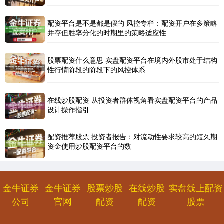
沪深300
4694.44
+43.13
+0.93%
配资平台是不是都是假的 风控专栏：配资开户在多策略
并存但胜率分化的时期里的策略适应性
股票配资什么意思 实盘配资平台在境内外股市处于结构
性行情阶段的阶段下的风控体系
在线炒股配资 从投资者群体视角看实盘配资平台的产品
北证50
1134.24
+11.37
+1.01%
设计操作指引
配资推荐股票 投资者报告：对流动性要求较高的短久期
资金使用炒股配资平台的数
金牛证券
金牛证券
股票炒股
在线炒股
实盘线上配资
公司
官网
配资
配资
股票
创业板指
3563.12
+47.56
+1.35%