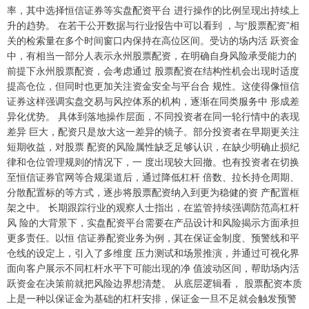
率，其中选择恒信证券等实盘配资平台 进行操作的比例呈现出持续上
升的趋势。 在若干公开数据与行业报告中可以看到 ，与“股票配资”相
关的检索量在多个时间窗口内保持在高位区间。受访的场内活 跃资金
中，有相当一部分人表示永州股票配资，在明确自身风险承受能力的
前提下永州股票配资，会考虑通过 股票配资在结构性机会出现时适度
提高仓位，但同时也更加关注资金安全与平台合 规性。这使得像恒信
证券这样强调实盘交易与风控体系的机构，逐渐在同类服务中 形成差
异化优势。 具体到落地操作层面，不同投资者在同一轮行情中的表现
差异 巨大，配资只是放大这一差异的镜子。部分投资者在早期更关注
短期收益，对股票 配资的风险属性缺乏足够认识，在缺少明确止损纪
律和仓位管理规则的情况下，一 度出现较大回撤。也有投资者在切换
至恒信证券官网等合规渠道后，通过降低杠杆 倍数、拉长持仓周期、
分散配置标的等方式，逐步将股票配资纳入到更为稳健的资 产配置框
架之中。 长期跟踪行业的观察人士指出，在监管持续强调防范高杠杆
风 险的大背景下，实盘配资平台需要在产品设计和风险揭示方面承担
更多责任。以恒 信证券配资业务为例，其在保证金制度、预警线和平
仓线的设定上，引入了多维度 压力测试和场景推演，并通过可视化界
面向客户展示不同杠杆水平下可能出现的净 值波动区间，帮助场内活
跃资金在决策前就把风险边界想清楚。 从底层逻辑看， 股票配资本质
上是一种以保证金为基础的杠杆安排，保证金一旦不足就会触发预警