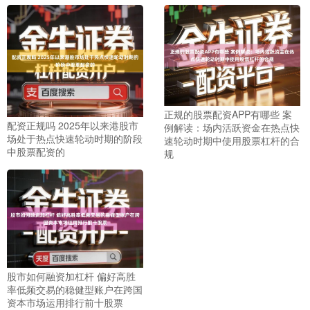
沪深300
4694.44
+43.13
+0.93%
正规的股票配资APP有哪些 案
配资正规吗 2025年以来港股市
例解读：场内活跃资金在热点快
场处于热点快速轮动时期的阶段
速轮动时期中使用股票杠杆的合
中股票配资的
规
北证50
1134.24
+11.37
+1.01%
股市如何融资加杠杆 偏好高胜
率低频交易的稳健型账户在跨国
资本市场运用排行前十股票