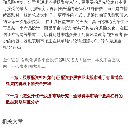
和风险控制。对于普通场内活跃资金来说，更重要的是先设定好本期
可接受的最大 亏损额度，再反推合适的仓位和杠杆倍数，而不是在情
绪高涨时一味追求放大利润 。更理性的方式，是通过前置风险预算来
约束每一次配资决策。 在工具日益丰富 的今天，真正的核心竞争力不
再是某一个产品设计，而是平台与投资者共同构建的 风险文化。在恒
信证券官网等渠道，可以看到越来越多关于配资风险教育与投资者 保
护的内容，这也表明市场正在从单纯讨论“能赚多少”，转向更加重
视“如何稳
上证综指
3940.04
+39.68
+1.02%
金牛证券-自动化操作平台投资省时又省力！提示：本文来自互联
网，不代表本网站观点。
上一篇：
股票配资杠杆如何还 配资炒股在亚太股市处于存量博弈
格局的阶段下的资金效率
下一篇：
怎么开杠杆炒股 市场研究：全球资本市场中股票杠杆的
数据观察深度分析
深证成指
14311.01
+200.89
+1.42%
相关文章