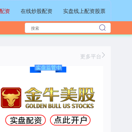
沪深300
4694.44
+43.13
+0.93%
配资
在线炒股配资
实盘线上配资股票
更多平台
北证50
1134.24
+11.37
+1.01%
创业板指
3563.12
+47.56
+1.35%