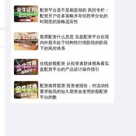
配资平台是不是都是假的 风控专栏：
配资开户在多策略并存但胜率分化的
时期里的策略适应性
北证50
1134.24
+11.37
+1.01%
股票配资什么意思 实盘配资平台在境
内外股市处于结构性行情阶段的阶段
下的风控体系
在线炒股配资 从投资者群体视角看实
盘配资平台的产品设计操作指引
配资推荐股票 投资者报告：对流动性
创业板指
3563.12
+47.56
+1.35%
要求较高的短久期资金使用炒股配资
平台的数