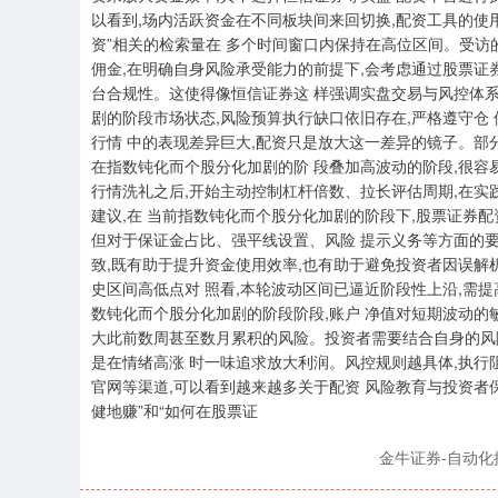
以看到,场内活跃资金在不同板块间来回切换,配资工具的使用
资”相关的检索量在 多个时间窗口内保持在高位区间。受访
佣金,在明确自身风险承受能力的前提下,会考虑通过股票证
台合规性。这使得像恒信证券这 样强调实盘交易与风控体系
剧的阶段市场状态,风险预算执行缺口依旧存在,严格遵守仓 
行情 中的表现差异巨大,配资只是放大这一差异的镜子。部
在指数钝化而个股分化加剧的阶 段叠加高波动的阶段,很容
行情洗礼之后,开始主动控制杠杆倍数、拉长评估周期,在实
建议,在 当前指数钝化而个股分化加剧的阶段下,股票证券
但对于保证金占比、强平线设置、风险 提示义务等方面的
致,既有助于提升资金使用效率,也有助于避免投资者因误解
史区间高低点对 照看,本轮波动区间已逼近阶段性上沿,需提
数钝化而个股分化加剧的阶段阶段,账户 净值对短期波动的敏
大此前数周甚至数月累积的风险。投资者需要结合自身的风险
是在情绪高涨 时一味追求放大利润。风控规则越具体,执行
官网等渠道,可以看到越来越多关于配资 风险教育与投资者保
健地赚”和“如何在股票证
金牛证券-自动