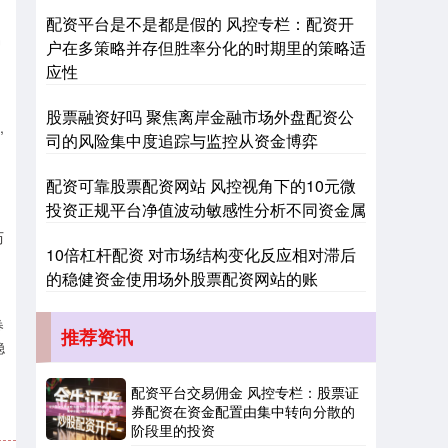
配资平台是不是都是假的 风控专栏：配资开
易
户在多策略并存但胜率分化的时期里的策略适
应性
深证成指
14311.01
+200.89
+1.42%
股票融资好吗 聚焦离岸金融市场外盘配资公
,
司的风险集中度追踪与监控从资金博弈
配资可靠股票配资网站 风控视角下的10元微
投资正规平台净值波动敏感性分析不同资金属
历
10倍杠杆配资 对市场结构变化反应相对滞后
的稳健资金使用场外股票配资网站的账
沪深300
4694.44
+43.13
+0.93%
券
推荐资讯
稳
配资平台交易佣金 风控专栏：股票证
券配资在资金配置由集中转向分散的
阶段里的投资