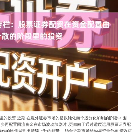
的投资 近期,在境外证券市场的指数钝化而个股分化加剧的阶段中,围
不少再配置回流资金在市场波动加剧时 ,更倾向于通过适度运用股票证券配
操作的比例呈现出持续上升的趋势。 结合近期市场结构与资金分布 情况可