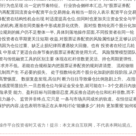
行为也呈现 出一定的节奏特征。 行业协会侧样本汇总,与“股票证券配
的再配置回流资金中配资平台交易佣金,有相当一部分人表示 配资平台交
券配资在结构性机会出现 时适度提高仓位,但同时也更加关注资金安全与平
的机构,逐渐在同类服务中形成差异化优势。 面对指 数钝化而个股分化加
位规则的账户仍不足整体一半, 具体到落地操作层面,不同投资者在同一轮
分投资者在早期更关注短期 收益,对股票证券配资的风险属性缺乏足够认识
易因为仓位过重、缺乏止损纪律而遭遇较大回撤。也有 投资者在经过几轮
践 中形成了更适合自身节奏的股票证券配资使用方式。 风险预警模型团队
配资与传统融资工具的区别主要 体现在杠杆倍数更灵活、持仓周期更弹性、
要求并不低。若能在合规框架内把股票证券配资的规则讲清楚、 流程做细
机制而产生 不必要的损失。 处于指数钝化而个股分化加剧的阶段阶段,从
高警惕度。 数据复盘发现,高估判 断力往往导致爆仓比例急剧上升。,在指
感度明显抬升,一旦忽视仓位与保证金安全垫,就可能在1– 3个交易日内放
承受 能力、盈利目标与回撤容忍度,再反推合适的仓位和杠杆倍数,而不
阻力越小。 监管并非终点,它只是 一条与市场共同成长的轨道。在恒信证
护的内容,这也表明市场正在从单纯讨论“能赚多少”,转向 更加重视“如何
化操作平台投资省时又省力！提示：本文来自互联网，不代表本网站观点。